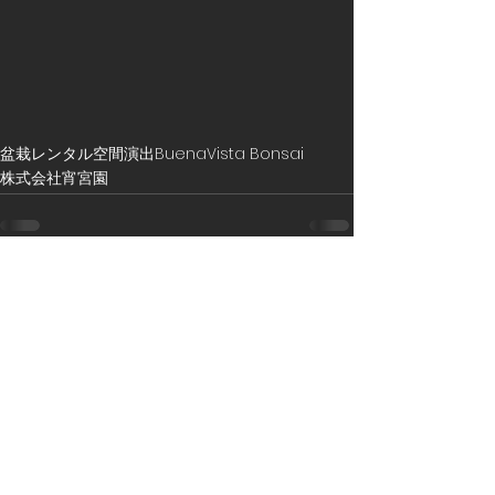
盆栽レンタル
空間演出
BuenaVista Bonsai
株式会社宵宮園
すべて表示
最新記事