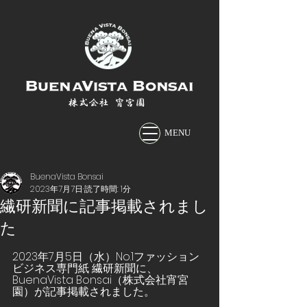
株式会社 宵宮園
MENU
BuenaVista Bonsai
2023年7月7日
読了時間: 1分
繊研新聞に記事掲載されまし
た
2023年7月5日（水）No.1ファッション
ビジネス専門紙 繊研新聞に、
BuenaVista Bonsai（株式会社宵宮
園）が記事掲載されました。