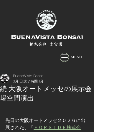
株式会社 宵宮園
MENU
BuenaVista Bonsai
3月1日
読了時間: 1分
続 大阪オートメッセの展示会
場空間演出
先日の大阪オートメッセ２０２６に出
展された、
「
ＦＯＲＳＩＤＥ株式会