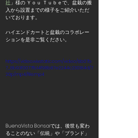
社
」様の Ｙｏｕ Ｔｕｂｅで、盆栽の搬
入から設置までの様子をご紹介いただ
いております。
ハイエンドカートと盆栽のコラボレー
ションを是非ご覧ください。
https://video.wixstatic.com/video/6b07b
7_8b93f0077fb14f98b87e2244c230184d/7
20p/mp4/file.mp4
BuenaVista Bonsaiでは、後世も変わ
ることのない「伝統」や「ブランド」