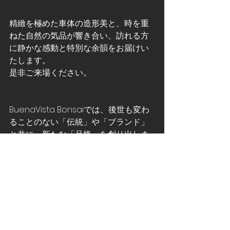
精緻を極めた車体の造形美と、時を重
ねた自然の気品が響き合い、訪れる方
に静かな感動と特別な余韻をお届けい
たします。
是非ご来場ください。
BuenaVista Bonsaiでは、後世も変わ
ることのない「伝統」や「ブランド」
と共に、新たな「品格」を創り出しま
す。
盆栽レンタルなど、空間演出に関する
お問い合わせは、お気軽にご相談くだ
さい。
お問い合わせはこちら