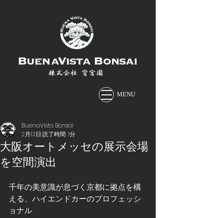
株式会社 宵宮園
MENU
BuenaVista Bonsai
2月13日
読了時間: 1分
大阪オートメッセの展示会場
を空間演出
千年の美意識が息づく京都に拠点を構
える、ハイエンドカーのプロフェッシ
ョナル