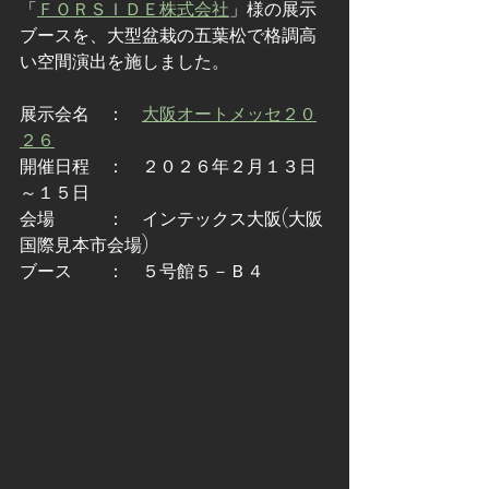
「
ＦＯＲＳＩＤＥ株式会社
」様の展示
ブースを、大型盆栽の五葉松で格調高
い空間演出を施しました。
展示会名　：　
大阪オートメッセ２０
２６
開催日程　：　２０２６年２月１３日
～１５日
会場　　　：　インテックス大阪(大阪
国際見本市会場)
ブース　　：　５号館５－Ｂ４