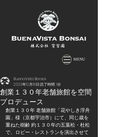
株式会社 宵宮園
MENU
BuenaVista Bonsai
2023年12月18日
読了時間: 1分
創業１３０年老舗旅館を空間
プロデュース
創業１３０年 老舗旅館「花やしき浮舟
園」様（京都宇治市）にて、同じ歳を
重ねた樹齢 約１３０年の五葉松・杜松
で、ロビー・レストランを演出させて